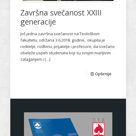
Završna svečanost XXIII
generacije
Još jedna završna svečanost na Teološkom
fakultetu, održana 3.6.2018. godine, okupila je
roditelje, rodbinu, prijatelje i profesore, da svečano
obeleže uspeh studenata koji su svojim marljivim
zalaganjem i
[…]
Opširnije