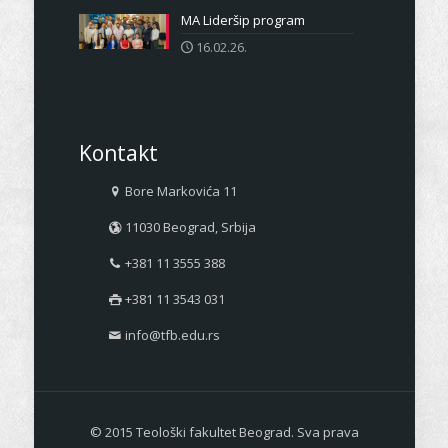
MA Lideršip program
16.02.26.
Kontakt
Bore Markovića 11
11030 Beograd, Srbija
+381 11 3555 388
+381 11 3543 031
info@tfb.edu.rs
© 2015 Teološki fakultet Beograd. Sva prava