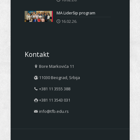
MA Lideršip program
16.02.26.
Kontakt
Bore Markovića 11
11030 Beograd, Srbija
+381 11 3555 388
+381 11 3543 031
info@tfb.edu.rs