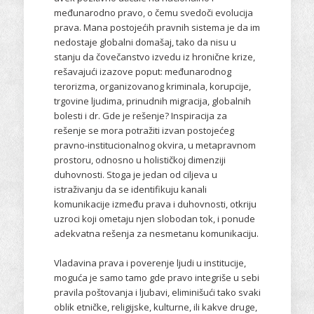
međunarodno pravo, o čemu svedoči evolucija
prava. Mana postojećih pravnih sistema je da im
nedostaje globalni domašaj, tako da nisu u
stanju da čovečanstvo izvedu iz hronične krize,
rešavajući izazove poput: međunarodnog
terorizma, organizovanog kriminala, korupcije,
trgovine ljudima, prinudnih migracija, globalnih
bolesti i dr. Gde je rešenje? Inspiracija za
rešenje se mora potražiti izvan postojećeg
pravno-institucionalnog okvira, u metapravnom
prostoru, odnosno u holističkoj dimenziji
duhovnosti. Stoga je jedan od ciljeva u
istraživanju da se identifikuju kanali
komunikacije između prava i duhovnosti, otkriju
uzroci koji ometaju njen slobodan tok, i ponude
adekvatna rešenja za nesmetanu komunikaciju.
Vladavina prava i poverenje ljudi u institucije,
moguća je samo tamo gde pravo integriše u sebi
pravila poštovanja i ljubavi, eliminišući tako svaki
oblik etničke, religijske, kulturne, ili kakve druge,