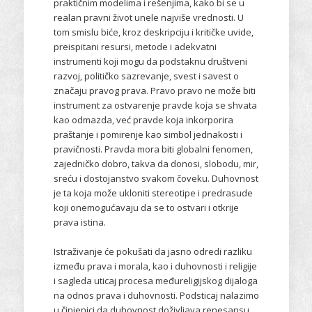
praktičnim modelima i rešenjima, kako bi se u
realan pravni život unele najviše vrednosti. U
tom smislu biće, kroz deskripciju i kritičke uvide,
preispitani resursi, metode i adekvatni
instrumenti koji mogu da podstaknu društveni
razvoj, političko sazrevanje, svest i savest o
značaju pravog prava. Pravo pravo ne može biti
instrument za ostvarenje pravde koja se shvata
kao odmazda, već pravde koja inkorporira
praštanje i pomirenje kao simbol jednakosti i
pravičnosti. Pravda mora biti globalni fenomen,
zajedničko dobro, takva da donosi, slobodu, mir,
sreću i dostojanstvo svakom čoveku. Duhovnost
je ta koja može ukloniti stereotipe i predrasude
koji onemogućavaju da se to ostvari i otkrije
prava istina.
Istraživanje će pokušati da jasno odredi razliku
između prava i morala, kao i duhovnosti i religije
i sagleda uticaj procesa međureligijskog dijaloga
na odnos prava i duhovnosti. Podsticaj nalazimo
u činjenici da duhovnost doživljava renesansu