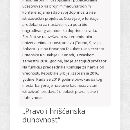
međunarodnim časopisima i publikacijama,
učestvovao na brojnim međunarodnim
konferencijama i dao svoj doprinos u više
istraživačkih projekata. Obavljao je funkciju
prodekana za nastavu i dva puta bio
nagrađivan gramatom za doprinos u radu.
Stručno se usavršavao na renomiranim
univerzitetima u inostranstvu (Torino, Sevilja,
Ankara...), a na Pravnom fakultetu Univerziteta
Britanska Kolumbija u Kanadi, u zimskom
semestru 2010. godine, bio je gostujući profesor.
Na funkciju predsednika Komisije za hartije od
vrednosti, Republike Srbije, izabran je 2016.
godine. Kada se 2019. godine povukao sa tog
mesta, karijeru je nastavio kao nezavistan
istraživač i predavač u oblasti prava, etike i
duhovnosti.
„Pravo i hrišćanska
duhovnost“