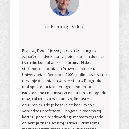
dr Predrag Dedeić
Predrag Dedeić je svoju pravničku karijeru
započeo u advokaturi, a potom radio u domaćim
i stranim konsultantskim kućama. Nakon
stečenog doktorata na Pravnom fakultetu
Univerziteta u Beogradu 2003. godine, izabran je
u zvanje docenta na Univerzitetu u Beogradu
(Poljoprivredni fakultet-Agroekonomija), a
istovremeno i na Univerzitetu Union u Beogradu
(BBA, Fakultet za bankarstvo, finansije i
osiguranje), gde je kasnije stekao i zvanje
vanrednog profesora. U bogatoj akademskoj
karijeri, pored predavačkog i mentorskog rada,
objavio je značajan broj radova u domaćim i