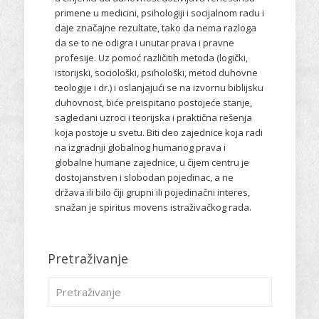
primene u medicini, psihologiji i socijalnom radu i
daje značajne rezultate, tako da nema razloga
da se to ne odigra i unutar prava i pravne
profesije. Uz pomoć različitih metoda (logički,
istorijski, sociološki, psihološki, metod duhovne
teologije i dr.) i oslanjajući se na izvornu biblijsku
duhovnost, biće preispitano postojeće stanje,
sagledani uzroci i teorijska i praktična rešenja
koja postoje u svetu. Biti deo zajednice koja radi
na izgradnji globalnog humanog prava i
globalne humane zajednice, u čijem centru je
dostojanstven i slobodan pojedinac, a ne
država ili bilo čiji grupni ili pojedinačni interes,
snažan je spiritus movens istraživačkog rada.
Pretraživanje