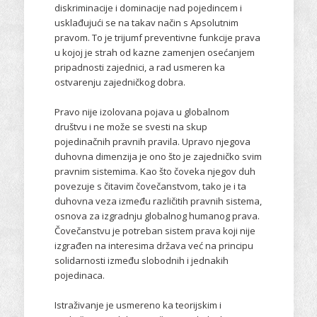
diskriminacije i dominacije nad pojedincem i
usklađujući se na takav način s Apsolutnim
pravom. To je trijumf preventivne funkcije prava
u kojoj je strah od kazne zamenjen osećanjem
pripadnosti zajednici, a rad usmeren ka
ostvarenju zajedničkog dobra.
Pravo nije izolovana pojava u globalnom
društvu i ne može se svesti na skup
pojedinačnih pravnih pravila. Upravo njegova
duhovna dimenzija je ono što je zajedničko svim
pravnim sistemima. Kao što čoveka njegov duh
povezuje s čitavim čovečanstvom, tako je i ta
duhovna veza između različitih pravnih sistema,
osnova za izgradnju globalnog humanog prava.
Čovečanstvu je potreban sistem prava koji nije
izgrađen na interesima država već na principu
solidarnosti između slobodnih i jednakih
pojedinaca.
Istraživanje je usmereno ka teorijskim i