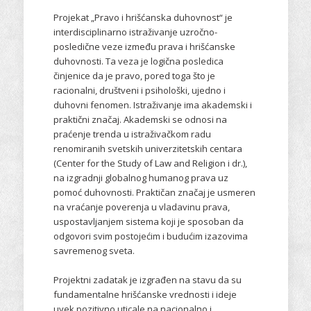
Projekat „Pravo i hrišćanska duhovnost“ je
interdisciplinarno istraživanje uzročno-
posledične veze između prava i hrišćanske
duhovnosti. Ta veza je logična posledica
činjenice da je pravo, pored toga što je
racionalni, društveni i psihološki, ujedno i
duhovni fenomen. Istraživanje ima akademski i
praktični značaj. Akademski se odnosi na
praćenje trenda u istraživačkom radu
renomiranih svetskih univerzitetskih centara
(Center for the Study of Law and Religion i dr.),
na izgradnji globalnog humanog prava uz
pomoć duhovnosti. Praktičan značaj je usmeren
na vraćanje poverenja u vladavinu prava,
uspostavljanjem sistema koji je sposoban da
odgovori svim postojećim i budućim izazovima
savremenog sveta.
Projektni zadatak je izgrađen na stavu da su
fundamentalne hrišćanske vrednosti i ideje
uvek pozitivno uticale na nacionalno i