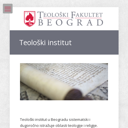
Teološki institut
Teološki institut u Beogradu sistematski i
dugoročno istražuje oblasti teologije i religije.