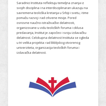
Saradnici Instituta reflektuju temeljna znanja iz
svojih disciplina i na interdisciplinaran ukazuju na
savremena teološka kretanja u Srbiji i svetu, i time
pomažu razvoj i rad crkvene misije. Pored
osnovne naučno-istraživačke delatnosti,
organizovane u vidu teoloških foruma i ciklusa
predavanja, Institut je započeo i svoju izdavačku
delatnost. Celokupna delatnost Instituta se ogleda
u tri velika projekta: rad Biblijskog otvorenog
univerziteta, organizacija teoloških foruma i
izdavačka delatnost.