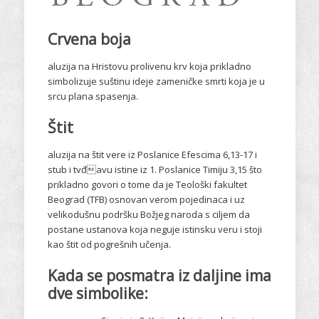
Crvena boja
aluzija na Hristovu prolivenu krv koja prikladno
simbolizuje suštinu ideje zameničke smrti koja je u
srcu plana spasenja.
Štit
aluzija na štit vere iz Poslanice Efescima 6,13-17 i
stub i tvđavu istine iz 1. Poslanice Timiju 3,15 što
prikladno govori o tome da je Teološki fakultet
Beograd (TFB) osnovan verom pojedinaca i uz
velikodušnu podršku Božjeg naroda s ciljem da
postane ustanova koja neguje istinsku veru i stoji
kao štit od pogrešnih učenja.
Kada se posmatra iz daljine ima
dve simbolike: