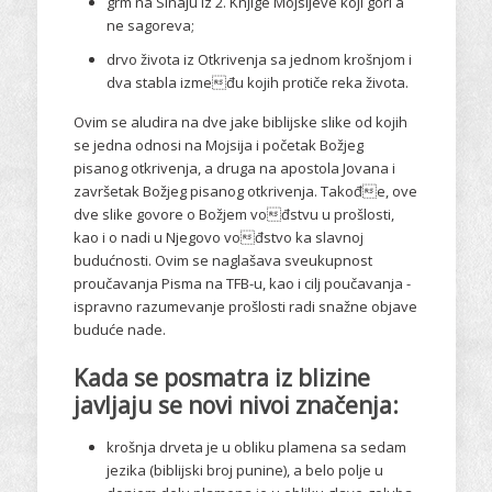
grm na Sinaju iz 2. Knjige Mojsijeve koji gori a
ne sagoreva;
drvo života iz Otkrivenja sa jednom krošnjom i
dva stabla između kojih protiče reka života.
Ovim se aludira na dve jake biblijske slike od kojih
se jedna odnosi na Mojsija i početak Božjeg
pisanog otkrivenja, a druga na apostola Jovana i
završetak Božjeg pisanog otkrivenja. Takođe, ove
dve slike govore o Božjem vođstvu u prošlosti,
kao i o nadi u Njegovo vođstvo ka slavnoj
budućnosti. Ovim se naglašava sveukupnost
proučavanja Pisma na TFB-u, kao i cilj poučavanja -
ispravno razumevanje prošlosti radi snažne objave
buduće nade.
Kada se posmatra iz blizine
javljaju se novi nivoi značenja:
krošnja drveta je u obliku plamena sa sedam
jezika (biblijski broj punine), a belo polje u