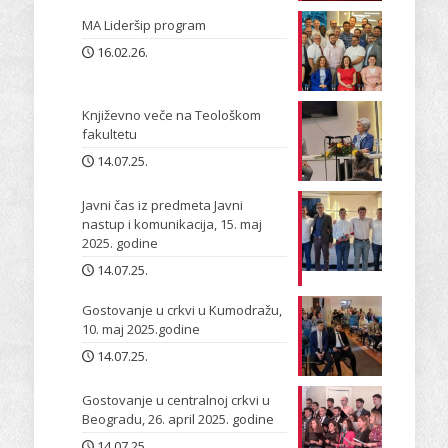
MA Lideršip program
16.02.26.
Književno veče na Teološkom
fakultetu
14.07.25.
Javni čas iz predmeta Javni
nastup i komunikacija, 15. maj
2025. godine
14.07.25.
Gostovanje u crkvi u Kumodražu,
10. maj 2025.godine
14.07.25.
Gostovanje u centralnoj crkvi u
Beogradu, 26. april 2025. godine
14.07.25.