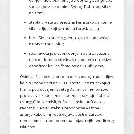
donjem delu plamena je u obliku glave goluba
što simbolizuje puninu Svetog Duha koji silazi
na zemlju;
stabla drveta su predstavljena tako da liče na
siluete ljudi koji se raduju i proslavljaju;
brda Sinaja su izražena tako da podsećaju
na otvorenu Bibliju;
reka života je u svom donjem delu zasečena
tako da formira strelicu što podseća na knjižni
označivac koji se često nalazi u Biblijama.
Ovim se želi opisati priroda obrazovnog rada i ciljevi
koje su zaposleni na TFB-u zacrtali: da izučavajući
Pismo pod uticajem Svetog Duha i uz mentorstvo
profesora i zaposlenih studenti spoznaju dubinu
evanđeoske misli, dožive istinsku hrišćansku
radost življenja i steknu neophodne veštine i
znanja kako bi njihova objava vesti o Carstvu
nebeskom bila kompetentna objava njihovog ličnog
iskustva.