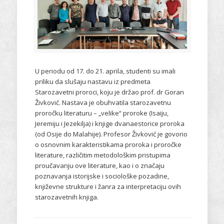
U periodu od 17. do 21. aprila, studenti su imali
priliku da slušaju nastavu iz predmeta
Starozavetni proroci, koju je držao prof. dr Goran
Živković. Nastava je obuhvatila starozavetnu
proročku literaturu – „velike“ proroke (Isaiju,
Jeremiju i Jezekilja) i knjige dvanaestorice proroka
(od Osije do Malahije). Profesor Živković je govorio
o osnovnim karakteristikama proroka i proročke
literature, različitim metodološkim pristupima
proučavanju ove literature, kao i o značaju
poznavanja istorijske i sociološke pozadine,
književne strukture i žanra za interpretaciju ovih
starozavetnih knjiga.